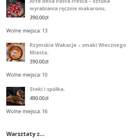
Arte della Pasta Fresca – sztuka
wyrabiania ręcznie makaronu.
390.00
zł
Wolne miejsca: 13
Rzymskie Wakacje – smaki Wiecznego
Miasta.
390.00
zł
Wolne miejsca: 10
Steki i spółka.
490.00
zł
Wolne miejsca: 16
Warsztaty z…