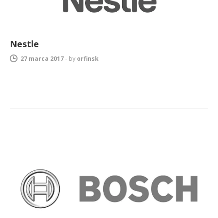
Nestle
27 marca 2017
-
by
orfinsk