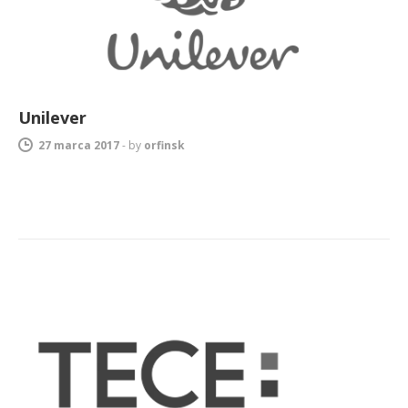
Unilever
27 marca 2017
-
by
orfinsk