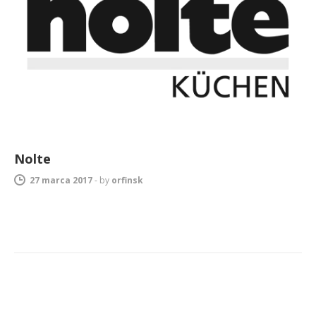
Nolte
27 marca 2017
-
by
orfinsk