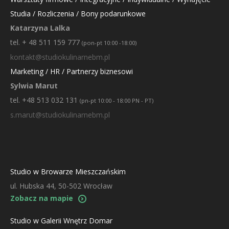
Studia / Rozliczenia / Bony podarunkowe
Katarzyna Lalka
tel. + 48 511 159 777
(pon-pt 10:00 -18:00)
kontakt@studiokulinarnebm.pl
Marketing / HR / Partnerzy biznesowi
Sylwia Marut
tel. +48 513 032 131
(pn-pt 10:00 - 18:00 PN - PT)
s.marut@studiokulinarnebm.pl
Studio w Browarze Mieszczańskim
ul. Hubska 44, 50-502 Wrocław
Zobacz na mapie
Studio w Galerii Wnętrz Domar