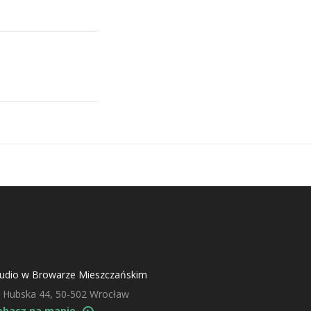
tudio w Browarze Mieszczańskim
. Hubska 44, 50-502 Wrocław
obacz na mapie