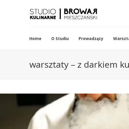
Home
O Studiu
Prowadzący
Warszta
warsztaty – z darkiem k