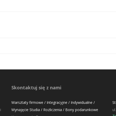
Skontaktuj się z nami
Warsztaty firmowe / Integracyjne / Indywidualne /
S
i
Wynajęcie Studia / Rozliczenia / Bony podarunkowe
ul
Z