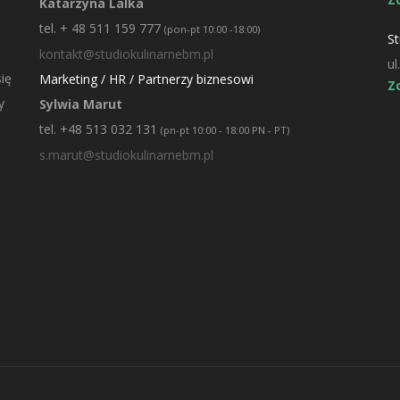
Katarzyna Lalka
tel. + 48 511 159 777
(pon-pt 10:00 -18:00)
St
kontakt@studiokulinarnebm.pl
ul
ię
Marketing / HR / Partnerzy biznesowi
Z
y
Sylwia Marut
tel. +48 513 032 131
(pn-pt 10:00 - 18:00 PN - PT)
s.marut@studiokulinarnebm.pl