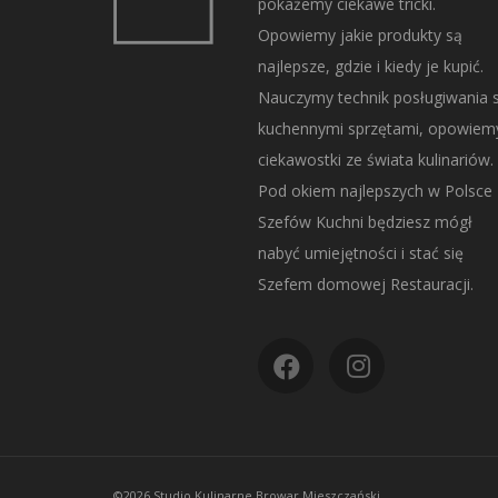
pokażemy ciekawe tricki.
Opowiemy jakie produkty są
najlepsze, gdzie i kiedy je kupić.
Nauczymy technik posługiwania s
kuchennymi sprzętami, opowiem
ciekawostki ze świata kulinariów.
Pod okiem najlepszych w Polsce
Szefów Kuchni będziesz mógł
nabyć umiejętności i stać się
Szefem domowej Restauracji.
©2026 Studio Kulinarne Browar Mieszczański.