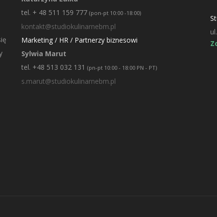
tel. + 48 511 159 777
(pon-pt 10:00 -18:00)
St
kontakt@studiokulinarnebm.pl
ul
ię
Marketing / HR / Partnerzy biznesowi
Z
y
Sylwia Marut
tel. +48 513 032 131
(pn-pt 10:00 - 18:00 PN - PT)
s.marut@studiokulinarnebm.pl