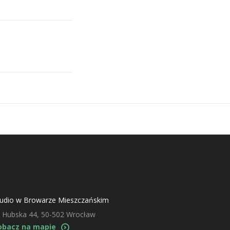
tudio w Browarze Mieszczańskim
. Hubska 44, 50-502 Wrocław
obacz na mapie