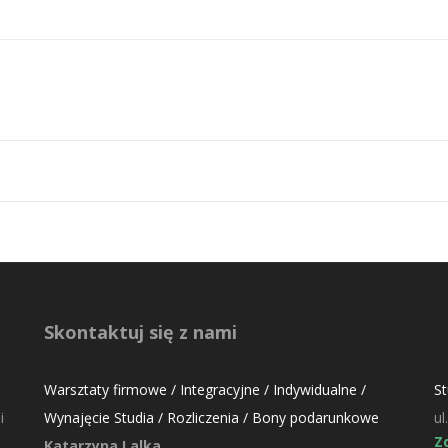
Skontaktuj się z nami
Warsztaty firmowe / Integracyjne / Indywidualne /
S
i
Wynajęcie Studia / Rozliczenia / Bony podarunkowe
ul
Z
Katarzyna Lalka