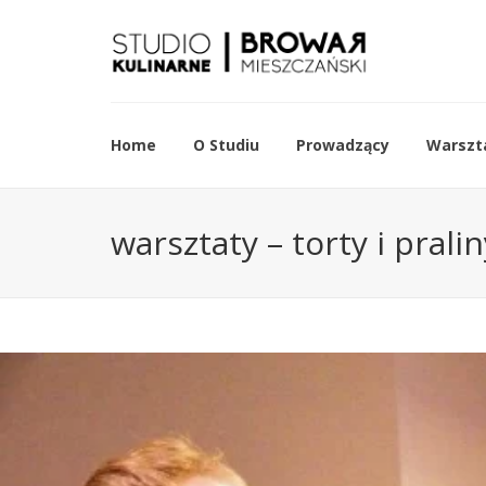
Home
O Studiu
Prowadzący
Warszta
warsztaty – torty i prali