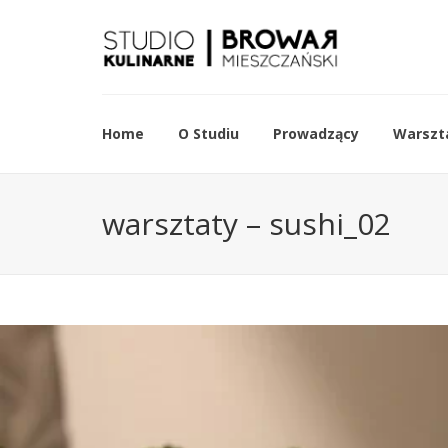
Home
O Studiu
Prowadzący
Warszta
warsztaty – sushi_02