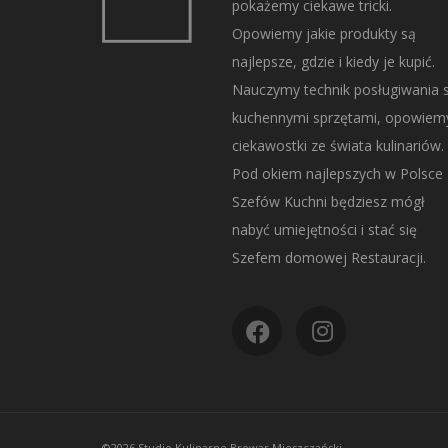
pokażemy ciekawe tricki.
Opowiemy jakie produkty są
najlepsze, gdzie i kiedy je kupić.
Nauczymy technik posługiwania s
kuchennymi sprzętami, opowiem
ciekawostki ze świata kulinariów.
Pod okiem najlepszych w Polsce
Szefów Kuchni będziesz mógł
nabyć umiejętności i stać się
Szefem domowej Restauracji.
©2026 Studio Kulinarne Browar Mieszczański.