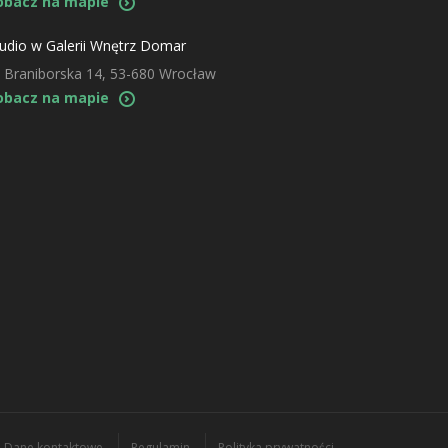
obacz na mapie
udio w Galerii Wnętrz Domar
. Braniborska 14, 53-680 Wrocław
obacz na mapie
Dane kontaktowe
Regulamin
Polityka prywatności