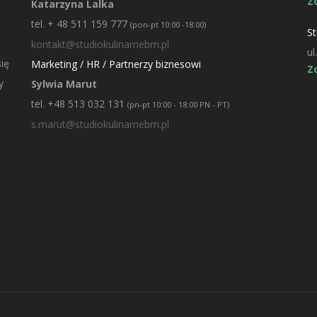
Z
Katarzyna Lalka
tel. + 48 511 159 777
(pon-pt 10:00 -18:00)
St
kontakt@studiokulinarnebm.pl
ul
ię
Marketing / HR / Partnerzy biznesowi
Z
y
Sylwia Marut
tel. +48 513 032 131
(pn-pt 10:00 - 18:00 PN - PT)
s.marut@studiokulinarnebm.pl