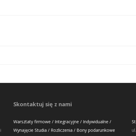
Skontaktuj się z nami
Warsztaty firmowe / Integracyjne / Indywidualne /
S
i
Wynajęcie Studia / Rozliczenia / Bony podarunkowe
ul