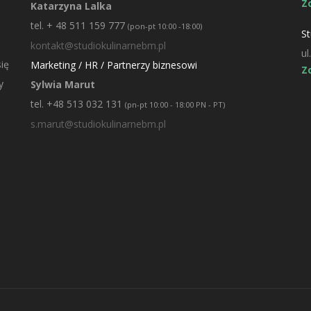
Z
Katarzyna Lalka
tel. + 48 511 159 777
(pon-pt 10:00 -18:00)
St
kontakt@studiokulinarnebm.pl
ul
ię
Marketing / HR / Partnerzy biznesowi
Z
y
Sylwia Marut
tel. +48 513 032 131
(pn-pt 10:00 - 18:00 PN - PT)
s.marut@studiokulinarnebm.pl