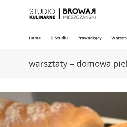
Home
O Studiu
Prowadzący
Warszta
warsztaty – domowa pie