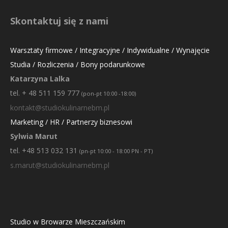
Skontaktuj się z nami
Warsztaty firmowe / Integracyjne / Indywidualne / Wynajęcie
Studia / Rozliczenia / Bony podarunkowe
Katarzyna Lalka
tel. + 48 511 159 777
(pon-pt 10:00 -18:00)
kontakt@studiokulinarnebm.pl
Marketing / HR / Partnerzy biznesowi
Sylwia Marut
tel. +48 513 032 131
(pn-pt 10:00 - 18:00 PN - PT)
s.marut@studiokulinarnebm.pl
Studio w Browarze Mieszczańskim