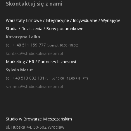
Skontaktuj się z nami
Warsztaty firmowe / Integracyjne / Indywidualne / Wynajęcie
Studia / Rozliczenia / Bony podarunkowe
Katarzyna Lalka
tel. + 48 511 159 777
(pon-pt 10:00 -18:00)
kontakt@studiokulinarnebm.pl
Marketing / HR / Partnerzy biznesowi
Sylwia Marut
tel. +48 513 032 131
(pn-pt 10:00 - 18:00 PN - PT)
s.marut@studiokulinarnebm.pl
Studio w Browarze Mieszczańskim
ul. Hubska 44, 50-502 Wrocław