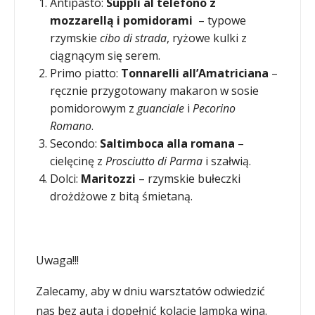
Antipasto:
Supplì al telefono z
mozzarellą i pomidorami
– typowe
rzymskie
cibo di strada
, ryżowe kulki z
ciągnącym się serem.
Primo piatto:
Tonnarelli all’Amatriciana
–
ręcznie przygotowany makaron w sosie
pomidorowym z
guanciale
i
Pecorino
Romano
.
Secondo:
Saltimboca alla romana
–
cielęcinę z
Prosciutto di Parma
i szałwią.
Dolci:
Maritozzi
– rzymskie bułeczki
drożdżowe z bitą śmietaną.
Uwaga!!!
Zalecamy, aby w dniu warsztatów odwiedzić
nas bez auta i dopełnić kolację lampką wina.