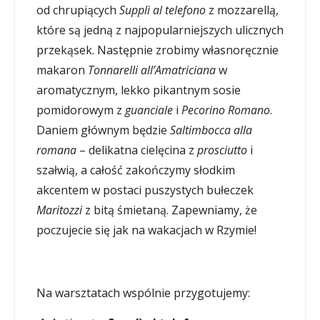
od chrupiących
Supplì al telefono
z mozzarellą,
które są jedną z najpopularniejszych ulicznych
przekąsek. Następnie zrobimy własnoręcznie
makaron
Tonnarelli all’Amatriciana
w
aromatycznym, lekko pikantnym sosie
pomidorowym z
guanciale
i
Pecorino Romano
.
Daniem głównym będzie
Saltimbocca alla
romana
– delikatna cielęcina z
prosciutto
i
szałwią, a całość zakończymy słodkim
akcentem w postaci puszystych bułeczek
Maritozzi
z bitą śmietaną. Zapewniamy, że
poczujecie się jak na wakacjach w Rzymie!
Na warsztatach wspólnie przygotujemy: