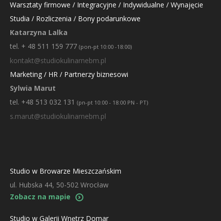
Warsztaty firmowe / Integracyjne / Indywidualne / Wynajęcie
Studia / Rozliczenia / Bony podarunkowe
Katarzyna Lalka
tel. + 48 511 159 777
(pon-pt 10:00 -18:00)
kontakt@studiokulinarnebm.pl
Marketing / HR / Partnerzy biznesowi
Sylwia Marut
tel. +48 513 032 131
(pn-pt 10:00 - 18:00 PN - PT)
s.marut@studiokulinarnebm.pl
Studio w Browarze Mieszczańskim
ul. Hubska 44, 50-502 Wrocław
Zobacz na mapie
Studio w Galerii Wnętrz Domar