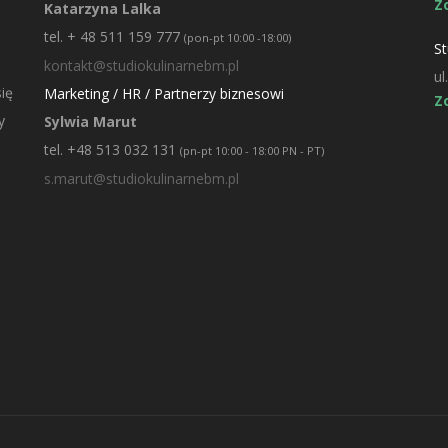
Z
Katarzyna Lalka
tel. + 48 511 159 777
(pon-pt 10:00 -18:00)
St
kontakt@studiokulinarnebm.pl
ul
ię
Marketing / HR / Partnerzy biznesowi
Z
y
Sylwia Marut
tel. +48 513 032 131
(pn-pt 10:00 - 18:00 PN - PT)
s.marut@studiokulinarnebm.pl