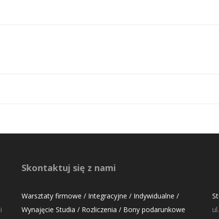
Skontaktuj się z nami
Warsztaty firmowe / Integracyjne / Indywidualne /
S
i
Wynajęcie Studia / Rozliczenia / Bony podarunkowe
ul