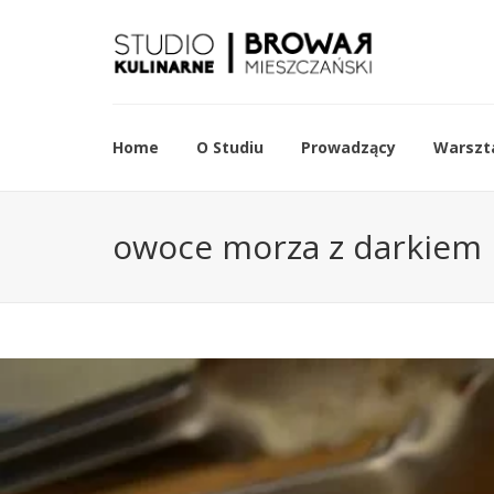
Home
O Studiu
Prowadzący
Warszta
owoce morza z darkiem