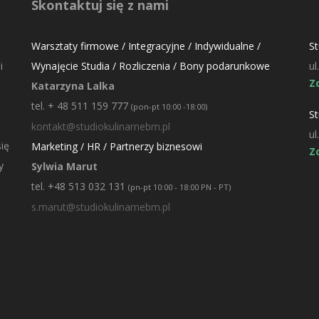
Skontaktuj się z nami
Warsztaty firmowe / Integracyjne / Indywidualne /
S
i
Wynajęcie Studia / Rozliczenia / Bony podarunkowe
ul
Z
Katarzyna Lalka
tel. + 48 511 159 777
(pon-pt 10:00 -18:00)
St
kontakt@studiokulinarnebm.pl
ul
ię
Marketing / HR / Partnerzy biznesowi
Z
y
Sylwia Marut
tel. +48 513 032 131
(pn-pt 10:00 - 18:00 PN - PT)
s.marut@studiokulinarnebm.pl